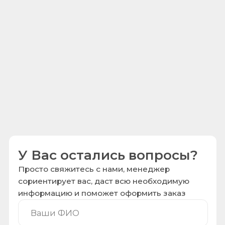
Заказать звонок
Робовед
Расширьте учебно-практическую деятельность
в робототехнике и других областях
Сотрудничество
Информация
Стать дилером
Каталог товаров
Педагогам
О компании
Вакансии
Услуги
Контакты
Статьи
Госзакупки
Тех. поддержка
Контакты
Реквизиты