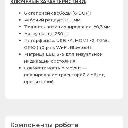
4.
Умный захват
, автоматически
подстраивающийся под форму объекта.
Подходит для экспериментов с
роботизированной сборкой и сортировкой.
Купить робот манипулятор в
"Робовед"
Компания «Робовед» — официальный
поставщик образовательных решений по
робототехнике и программированию. Вы
можете купить шестиосевой манипулятор с
гарантией, обучающими материалами и
полным комплектом документов для закупок
по ФЗ-44.
Оставьте заявку на сайте
, чтобы
получить консультацию и коммерческое
предложение. Наши менеджеры окажут
содействие в выборе подходящей модели
под задачи учебной программы.