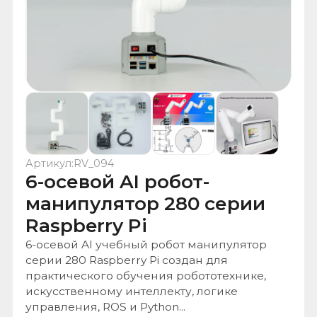
Артикул:
RV_094
6-осевой AI робот-
манипулятор 280 серии
Raspberry Pi
6-осевой AI учебный робот манипулятор
серии 280 Raspberry Pi создан для
практического обучения робототехнике,
искусственному интеллекту, логике
управления, ROS и Python...
Под управлением одноплатным
Raspberry
Pi
Зарегистрированы на портале поставщиков
Работаем по 233 ФЗ
Работаем по 44 ФЗ