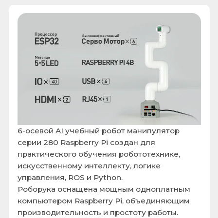
управления, ROS и Python.
Роборука оснащена мощным одноплатным
компьютером Raspberry Pi, объединяющим
производительность и простоту работы.
Коллаборативный робот поддерживает
управление через приложение или геймпад,
обучение движением (Drag&Teach) и
демонстрации через MoveIt. Он идеально
подходит для практических курсов и
лабораторий — от школьных STEM-занятий
до вузовских курсов по ROS и
искусственному интеллекту.
Возможности учебного
робота манипулятора
Кобот позволяет:
Изучать основы программирования и
управления движением;
Моделировать промышленные
процессы: сортировку, сборку и
упаковку;
Разрабатывать и тестировать AI-