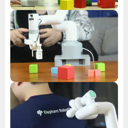
Роборука манипулятор оснащена 6
высокоэффективными сервомоторами,
управляемыми по алгоритмам
промышленного уровня. В основе системы —
Raspberry Pi 4B с процессором 64-bit Quad
Core 1.5 ГГц (Broadcom VideoCore GPU),
который обеспечивает стабильную и
быструю работу. Устройство поддерживает
Ubuntu Mate 20.04, а также языки Python,
C++, ROS1/ROS2, Blockly и Arduino.
Поставляется с предустановленным ПО.
КЛЮЧЕВЫЕ ХАРАКТЕРИСТИКИ:
6 степеней свободы (6 DOF);
Рабочий радиус: 280 мм;
Точность позиционирования: ±0,3 мм;
Нагрузка: до 250 г;
Интерфейсы: USB ×4, HDMI ×2, RJ45,
GPIO (40 pin), Wi-Fi, Bluetooth;
Матрица LED 5×5 для визуальной
индикации состояния;
Совместимость с MoveIt —