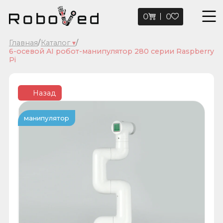
0
0
Главная
/
Каталог
▾
/
6-осевой AI робот-манипулятор 280 серии Raspberry
Pi
Назад
манипулятор