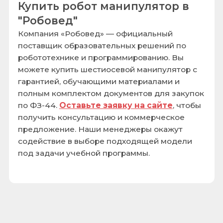
Я даю согласие на обработку моих
персональных данных в порядке и на
условиях, указанных в
Политике
конфиденциальности
Отправить заявку
Контакты
+7 (495) 646-11-33
robo@roboved.ru
143913, Московская обл.,
г. Балашиха, мкр. Гагарина, влд. 26, пом.
3063