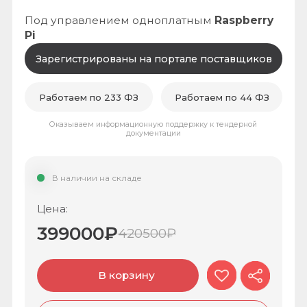
Оказываем информационную поддержку к тендерной
документации
В наличии на складе
Цена:
399000
₽
420500
₽
В корзину
Запрос оптового прайса
Запрос коммерческого
предложения
Оставьте заявку и мы с Вами свяжемся!
Запросить КП