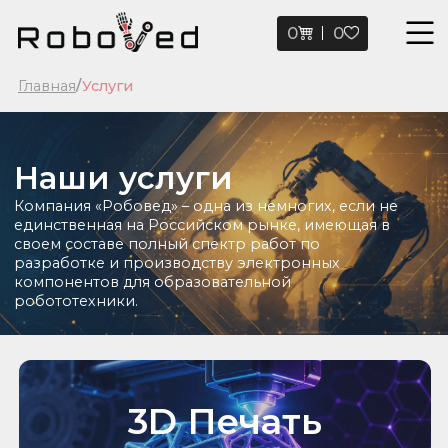
0
0
Главная
/
Услуги
Наши услуги
Компания «Робовед» – одна из немногих, если не
единственная на Российском рынке, имеющая в
своем составе полный спектр работ по
разработке и производству электронных
компонентов для образовательной
робототехники.
3D Печать
Cоздание объемного физического