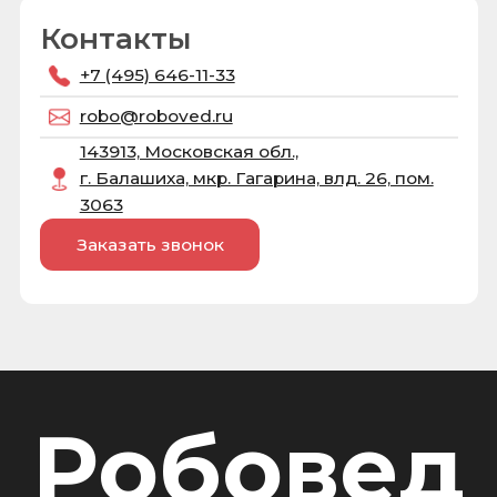
Робовед
Расширьте учебно-практическую деятельность
в робототехнике и других областях
Сотрудничество
Информация
Стать дилером
Каталог товаров
Педагогам
О компании
Вакансии
Услуги
Контакты
Статьи
Госзакупки
Тех. поддержка
Контакты
Реквизиты
+7 (495) 646-11-33
ООО “РОБОВЕД”
robo@roboved.ru
ОГРН 1215000032928