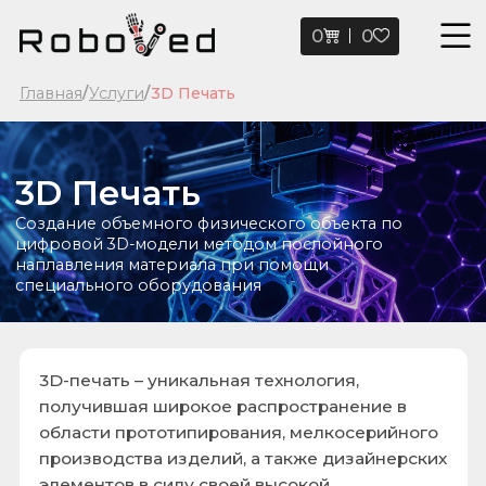
0
0
Главная
/
Услуги
/
3D Печать
3D Печать
Cоздание объемного физического объекта по
цифровой 3D-модели методом послойного
наплавления материала при помощи
специального оборудования
3D-печать – уникальная технология,
получившая широкое распространение в
области прототипирования, мелкосерийного
производства изделий, а также дизайнерских
элементов в силу своей высокой
универсальности и широкого спектра
возможностей, существенно дополняющих,
ускоряющих и удешевляющих современные