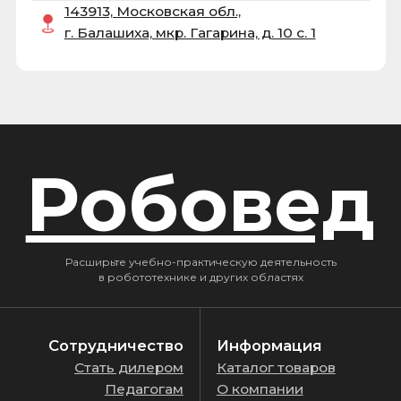
Расширьте учебно-практическую деятельность
в робототехнике и других областях
Сотрудничество
Информация
Стать дилером
Каталог товаров
Педагогам
О компании
Вакансии
Услуги
Контакты
Статьи
Госзакупки
Тех. поддержка
Контакты
Реквизиты
+7 (495) 646-11-33
ООО “РОБОВЕД”
robo@roboved.ru
ОГРН 1215000032928
ИНН 5001138593