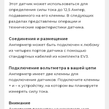
+ и – к устройству, на котором вы планируете
измерять силу тока.
Внимание
Амперметр рассчитан на максимальную
мощность + /- 12,5 ампер, а напряжение
изоляции ограничено напряжением в 100
вольт. Следите за тем, чтобы не превышать
это значение. Также обратите внимание на
внутреннее сопротивление: 1 миллиом.
Не допускайте короткого замыкания
аккумулятора непосредственно с помощью
клемм Амперметра. (Короткое замыкание
батареи без какого-либо ограничивающего
ток резистора или схемы приведет к
пропусканию очень большого тока через
Амперметр, что приведет к повреждению
самого устройства и батареи.)
Программирование
Для получения значений используйте блок
«Амперметр» в выпадающем списке
универсального блока производителя