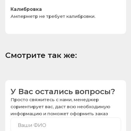
Комплект поставки:
Я даю согласие на обработку моих
персональных данных в порядке и на
условиях, указанных в
Политике
конфиденциальности
Общий вес поставки:
Отправить заявку
Контакты
+7 (495) 646-11-33
robo@roboved.ru
143913, Московская обл.,
г. Балашиха, мкр. Гагарина, влд. 26, пом.
3063