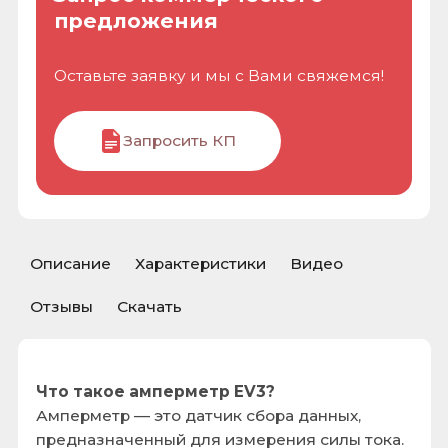
Описание
Характеристики
Видео
Отзывы
Скачать
Что такое амперметр EV3?
Амперметр — это датчик сбора данных,
предназначенный для измерения силы тока.
Этот датчик может использоваться для
определения силы тока до 12,5 Ампер,
подаваемого на его клеммы. В следующих
разделах представлены операции и
технические характеристики датчика.
Соединения и размещение
Амперметр может быть подключен к любому
из четырех портов датчика с помощью
стандартных кабелей из комплекта EV3.
Подключение вольтметра в вашей цепи
Амперметр имеет две клеммы для
подключения датчиков. Подключите клеммы