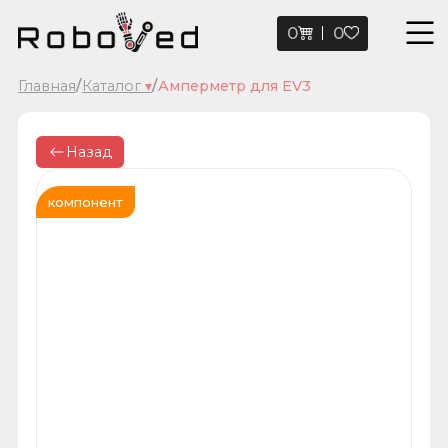
0
0
Главная
/
Каталог
▾
/
Амперметр для EV3
Назад
компонент