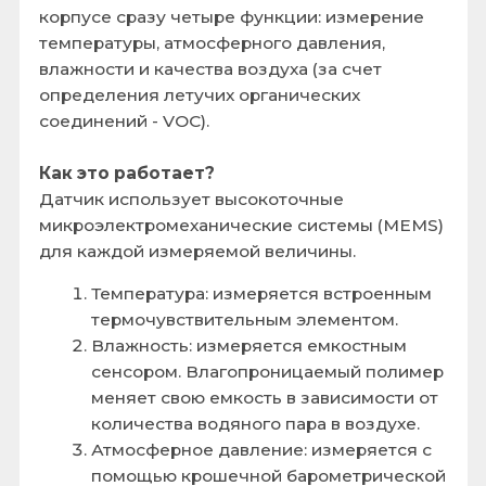
меняет свою емкость в зависимости от
количества водяного пара в воздухе.
Атмосферное давление: измеряется с
помощью крошечной барометрической
капсулы (мембраны), которая
прогибается под давлением воздуха.
Это позволяет, среди прочего,
определять высоту над уровнем моря.
Качество воздуха (eCO2, TVOC): это
самая уникальная функция. Внутри
чипа есть нагревательный элемент и
газовый сенсор на основе оксида
металла (MOX). Нагреватель доводит
сенсор до высокой температуры
(программируется), и когда летучие
органические соединения (пары
алкоголя, CO, вредные испарения от
мебели и т.д.) попадают на
чувствительный элемент, его
электрическое сопротивление
меняется. Анализируя это изменение,
датчик вычисляет индекс качества