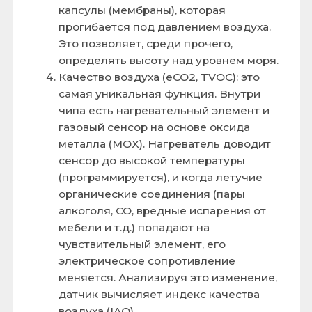
воздуха (IAQ).
По сути — это «электронный нос», который
может оценить, насколько свеж и чист воздух
в помещении.
Проекты и примеры применения
Благодаря своей многозадачности, высокой
точности и низкому энергопотреблению,
BME680 нашел применение в самых разных
областях.
Умный дом и мониторинг среды:
Метеостанция:
создание домашней
или портативной станции для
отслеживания всех ключевых погодных
параметров.
Контроль качества воздуха:
детектирование «спертого» воздуха в
помещении для автоматического
запуска системы вентиляции или
кондиционера. Мониторинг уровня
вредных летучих соединений (VOC).