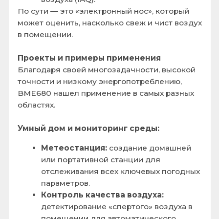
Умные системы климат-контроля:
датчик предоставляет все
необходимые данные для
поддержания идеальной температуры
и влажности.
Носимые устройства и гаджеты:
Трекеры активности:
точное
определение высоты подъема (по
давлению) для подсчета пройденных
этажей, а также контроль условий
окружающей среды.
Персональный монитор воздуха:
компактное устройство,
предупреждающее о плохом качестве
воздуха.
Промышленность и IoT (Интернет вещей):
Сельское хозяйство (Agrotech):
мониторинг условий в теплицах и
хранилищах.