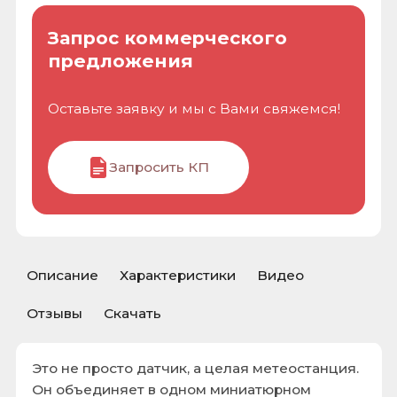
Описание
Характеристики
Видео
Отзывы
Скачать
Это не просто датчик, а целая метеостанция.
Он объединяет в одном миниатюрном
корпусе сразу четыре функции: измерение
температуры, атмосферного давления,
влажности и качества воздуха (за счет
определения летучих органических
соединений - VOC).
Как это работает?
Датчик использует высокоточные
микроэлектромеханические системы (MEMS)
для каждой измеряемой величины.
Температура: измеряется встроенным
термочувствительным элементом.
Влажность: измеряется емкостным
сенсором. Влагопроницаемый полимер